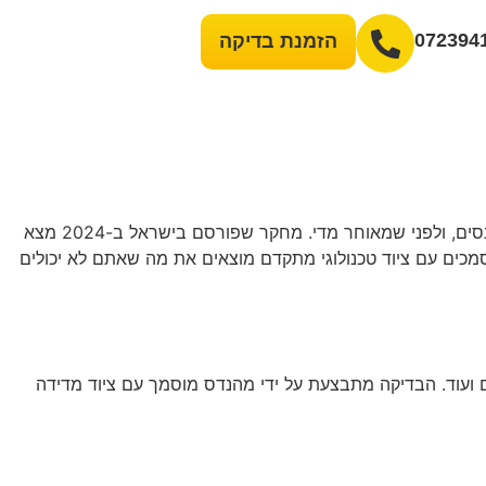
072394
הזמנת בדיקה
איתור ליקויי בנייה הוא הדרך המקצועית לגלות מה מסתתר מאחורי הקירות, מתחת לריצוף ובתוך התשתיות – לפני שמשלמים, לפני שנכנסים, ולפני שמאוחר מדי. מחקר שפורסם בישראל ב-2024 מצא
וסמכים עם ציוד טכנולוגי מתקדם מוצאים את מה שאתם לא יכולים
יים ועוד. הבדיקה מתבצעת על ידי מהנדס מוסמך עם ציוד מדידה