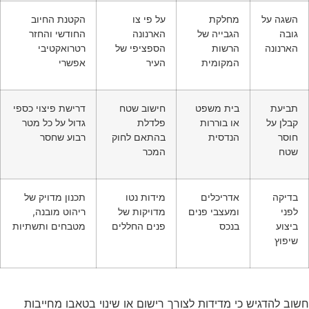
השגה על
מחלקת
על פי צו
הקטנת החיוב
גובה
הגבייה של
הארנונה
החודשי והחזר
הארנונה
הרשות
הספציפי של
רטרואקטיבי
המקומית
העיר
אפשרי
תביעת
בית משפט
חישוב שטח
דרישת פיצוי כספי
קבלן על
או בוררות
פלדלת
גדול על כל מטר
חוסר
הנדסית
בהתאם לחוק
רבוע שחסר
שטח
המכר
בדיקה
אדריכלים
מידות נטו
תכנון מדויק של
לפני
ומעצבי פנים
מדויקות של
ריהוט מובנה,
ביצוע
בנכס
פנים החללים
מטבחים ותשתיות
שיפוץ
חשוב להדגיש כי מדידות לצורך רישום או שינוי בטאבו מחייבות