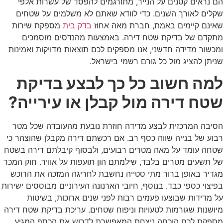
הם נראים קטנים על הנייר, מתורגמים להפסד של עשרות אלפי
שקלים לאורך השנים. כדי לוודא שאתם לא משלמים על שטחים
שאינם קיימים באמת, חברת מאה אחוז
בדק בית
מספקת שירות
מתקדם של בדיקת שטח דירה. באמצעות מהנדסים מוסמכים
ומכשור מדידה חדשני, אנו מספקים לכם תוצאות מדויקות ואמינות
שניתן להציג מול כל גורם רשמי בישראל.
למה חשוב כל כך לבצע בדיקת
שטח דירה מול קבלן או עירייה?
הסיבה המרכזית לבצע מדידה חוזרת נובעת מהעובדה שכל מטר
רבוע של בנייה שווה כסף רב. אם רכשתם דירה מקבלן שהוצהר כי
שטחה עומד על מאה מטרים רבועים, ולבסוף קיבלתם דירה בשטח
של תשעים מטרים בלבד, שילמתם הון תועפות על אוויר. חוק המכר
מגדיר באופן ברור מתי סטייה נחשבת לחריגה המזכה את הרוכש
בפיצוי כספי כבד. בנוסף, חיובי הארנונה העירוניים מבוססים ישירות
על מדידות שבוצעו פעמים רבות לפני שנים ארוכות, בשיטות
מיושנות שגורמות לטעויות וניפוח שטחים. עריכת בדיקת שטח דירה
מספקת לכם הוכחה ניצחת המאפשרת לדרוש את הכסף המגיע