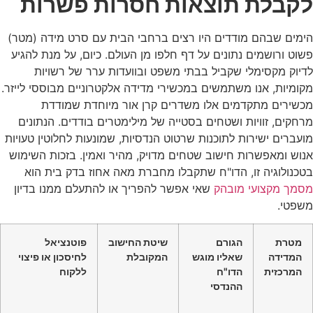
לקבלת תוצאות חסרות פשרות
הימים שבהם מודדים היו רצים ברחבי הבית עם סרט מידה (מטר)
פשוט ורושמים נתונים על דף חלפו מן העולם. כיום, על מנת להגיע
לדיוק מקסימלי שקביל בבתי משפט ובוועדות ערר של רשויות
מקומיות, אנו משתמשים במכשירי מדידה אלקטרוניים מבוססי לייזר.
מכשירים מתקדמים אלו משדרים קרן אור מיוחדת שמודדת
מרחקים, זוויות ושטחים בסטייה של מילימטרים בודדים. הנתונים
מועברים ישירות לתוכנות שרטוט הנדסיות, שמונעות לחלוטין טעויות
אנוש ומאפשרות חישוב שטחים מדויק, מהיר ואמין. בזכות השימוש
בטכנולוגיה זו, הדו"ח שתקבלו מחברת מאה אחוז בדק בית הוא
מסמך מקצועי מובהק
שאי אפשר להפריך או להתעלם ממנו בדיון
משפטי.
מטרת
הגורם
שיטת החישוב
פוטנציאל
המדידה
שאליו מוגש
המקובלת
לחיסכון או פיצוי
המרכזית
הדו"ח
ללקוח
ההנדסי