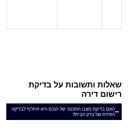
סיכון
פיצול דירה בניגוד
סירוב מוחלט למשכנתא,
גבוה
לחוק, הפיכת מחסן
סכנה לצווי הריסה
לדירת מגורים
פליליים וקנסות ענק
הטבלה מציגה הערכה כללית של המצב, כאשר כל רשות
מקומית עשויה לפעול בצורה מחמירה או מקלה בהתאם
למדיניותה.
שאלות ותשובות על בדיקת
רישום דירה
האם בדיקת מצבו התכנוני של הנכס היא תחליף לבדיקה
הפיזית של בדק הבית?