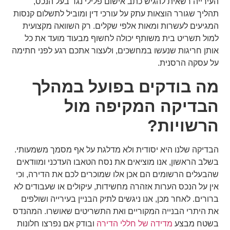
העירייה רשאית להגיש כתב אישום פלילי נגד בעל הנכס,
תהליך שגורר הוצאות עתק על עורכי דין ומוביל לתשלום קנסות
המגיעים לעשרות ומאות אלפי שקלים. רק השוואה מקצועית
למול תשריט בית משותף יכולה לחשוף מבעוד מועד את כל
אותן חריגות שנעשו במחשכים, ולעצור אתכם רגע לפני חתימה
על עסקה הרסנית.
מה בודקים בפועל במהלך
הבדיקה המקיפה מול
הרשויות?
הבדיקה שלנו היא יסודית ולא מדלגת על אף מסמך משמעותי.
בשלב הראשון, אנו מוציאים את נסח הטאבו העדכני ומוודאים
שהבעלים הרשומים הם אכן אלו שמוכרים לכם את הדירה, וכי
אין על הנכס הערות אזהרה מחשידות, עיקולים או שעבודים לא
ברורים. לאחר מכן, אנו ניגשים לתיק הבניין בעירייה ושולפים
את היתרי הבנייה המקוריים ואת התשריטים שאושרו. המהנדס
בשטח מבצע
מדידה של חללי הדירה
ובודק אם נפרצו חלונות