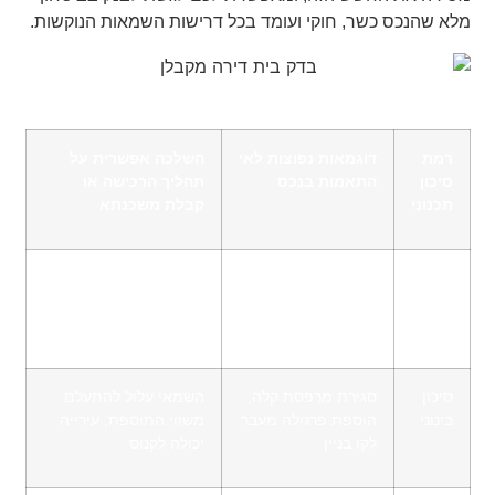
מלא שהנכס כשר, חוקי ועומד בכל דרישות השמאות הנוקשות.
רמת
דוגמאות נפוצות לאי
השלכה אפשרית על
סיכון
התאמות בנכס
תהליך הרכישה או
תכנוני
קבלת משכנתא
סיכון
שינוי פנימי בקירות
לרוב אין השפעה
נמוך
שאינם תומכים, הזזת
מהותית, אך דורש ציון
דלתות חדרים
בדו"ח
סיכון
סגירת מרפסת קלה,
השמאי עלול להתעלם
בינוני
הוספת פרגולה מעבר
משווי התוספת, עירייה
לקו בניין
יכולה לקנוס