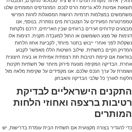
תהליך איתור מקורות המים דורש ציוד טכנולוגי מתקדם, המבטיח
תוצאות אמינות ללא גרימת הרס לנכס. המהנדסים המומחים שלנו
משתמשים במצלמות תרמיות רגישות המסוגלות לזהות הפרשי
טמפרטורות המעידים על הצטברות מים נסתרת. בנוסף, אנו
מבצעים קידוחים זעירים ברווחים שבין האריחים, דרכם נלקחות
דגימות של מצע השומשום או החול למעבדה תקנית. דגימות אלו
נשקלות לפני ואחרי ייבוש בתנור מיוחד, לקביעת אחוז הלחות
המדויק הקיים בתשתית. שילוב השיטות הללו מאפשר לקבוע
בוודאות אם קיימת רטיבות תת רצפתית אמיתית או בעיה חיצונית
אחרת. הבדיקה המקיפה מונעת פירוק מיותר של תשתיות תקינות
ושומרת על ערך הנכס שלכם. אנו מקפידים על שקיפות מלאה מול
הלקוח לאורך כל שלבי הבדיקה והאבחון.
התקנים הישראליים לבדיקת
רטיבות ברצפה ואחוזי הלחות
המותרים
כדי להגדיר בצורה מקצועית אם תשתית הבית עומדת בדרישות, יש