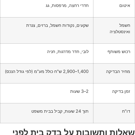
איטום
חדרי רחצה, מרפסות, גג
חשמל
שקעים, נקודות חשמל, ברזים, צנרת
ואינסטלציה
רכוש משותף
לובי, חדר מדרגות, חניה
מחיר הבדיקה
1,400–2,900 ש"ח כולל מע"מ (לפי גודל הנכס)
זמן בדיקה
2–3 שעות
דו"ח
תוך 24 שעות, קביל בבית משפט
שאלות ותשובות על בדק בית לפני